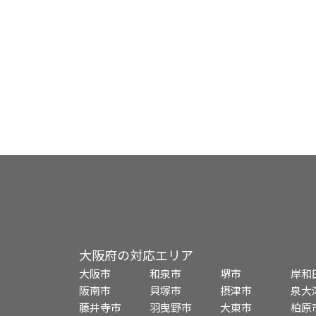
大阪府の対応エリア
大阪市
和泉市
堺市
岸和
阪南市
貝塚市
摂津市
泉大
藤井寺市
羽曳野市
大東市
柏原