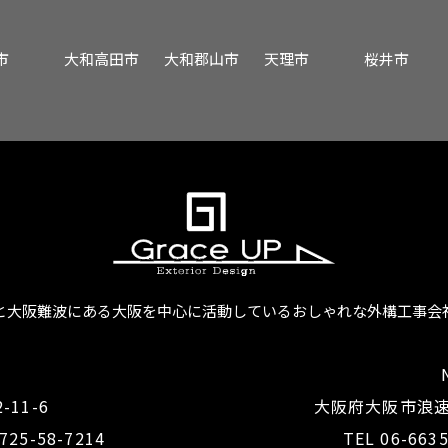
市
大和高田市
大和郡山市
天理市
桜井市
と大阪難波にある大阪を中心に活動している
おしゃれな外構工事会
E
11-6
大阪府大阪市浪速
0725-58-7214
TEL 06-663