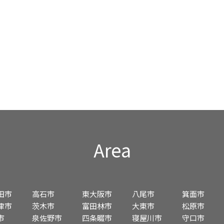
Area
田市
高石市
東大阪市
八尾市
箕面市
津市
茨木市
富田林市
大東市
松原市
市
泉佐野市
四条畷市
寝屋川市
守口市