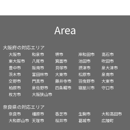
Area
大阪府の対応エリア
大阪市
和泉市
堺市
岸和田市
高石市
東大阪市
八尾市
箕面市
池田市
吹田市
豊中市
阪南市
貝塚市
摂津市
泉大津市
茨木市
富田林市
大東市
松原市
泉南市
交野市
門真市
藤井寺市
羽曳野市
大東市
柏原市
泉佐野市
四条畷市
寝屋川市
守口市
枚方市
大阪狭山市
奈良県の対応エリア
奈良市
橿原市
香芝市
生駒市
大和高田市
大和郡山市
天理市
桜井市
葛城市
広陵町