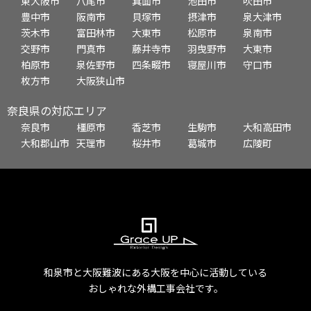
東大阪市
八尾市
箕面市
池田市
吹田市
豊中市
阪南市
貝塚市
摂津市
泉大津市
茨木市
富田林市
大東市
松原市
泉南市
交野市
門真市
藤井寺市
羽曳野市
大東市
柏原市
泉佐野市
四条畷市
寝屋川市
守口市
枚方市
大阪狭山市
奈良県の対応エリア
奈良市
橿原市
香芝市
生駒市
大和高田市
大和郡山市
天理市
桜井市
葛城市
広陵町
和泉市と大阪難波にある大阪を中心に活動している
おしゃれな外構工事会社です。